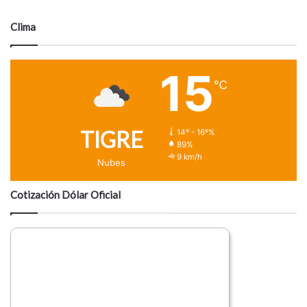
Clima
15
℃
TIGRE
14º - 16º%
89%
9 km/h
Nubes
Cotización Dólar Oficial