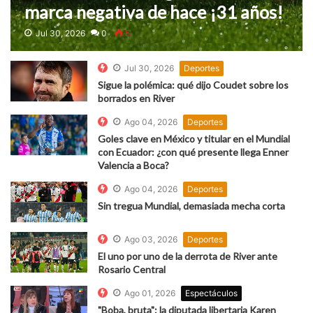
marca negativa de hace ¡31 años!
Jul 30, 2026
0
5
Jul 30, 2026
Deportes
Sigue la polémica: qué dijo Coudet sobre los
borrados en River
Ago 04, 2026
Deportes
Goles clave en México y titular en el Mundial
con Ecuador: ¿con qué presente llega Enner
Valencia a Boca?
Ago 04, 2026
Deportes
Sin tregua Mundial, demasiada mecha corta
Ago 03, 2026
Deportes
El uno por uno de la derrota de River ante
Rosario Central
Ago 01, 2026
Espectáculos
"Boba, bruta": la diputada libertaria Karen