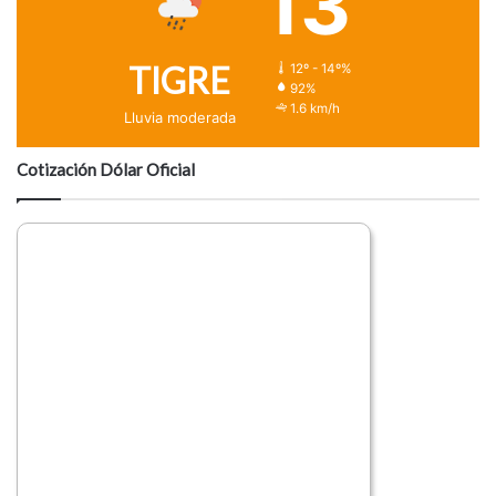
13
TIGRE
12º - 14º%
92%
1.6 km/h
Lluvia moderada
Cotización Dólar Oficial