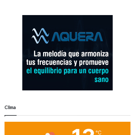
Clima
℃