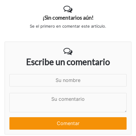
¡Sin comentarios aún!
Se el primero en comentar este artículo.
Escribe un comentario
S
u
n
S
o
u
m
c
b
o
r
m
e
e
n