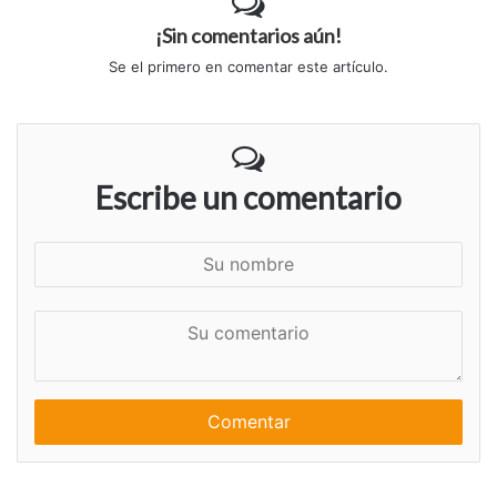
¡Sin comentarios aún!
Se el primero en comentar este artículo.
Escribe un comentario
S
u
n
S
o
u
m
c
b
o
r
m
e
e
n
t