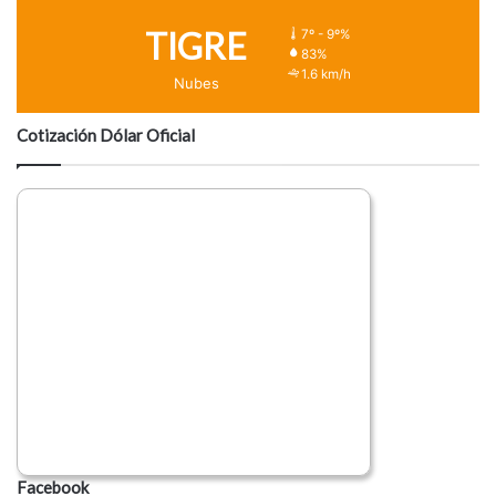
TIGRE
7º - 9º%
83%
1.6 km/h
Nubes
Cotización Dólar Oficial
Facebook