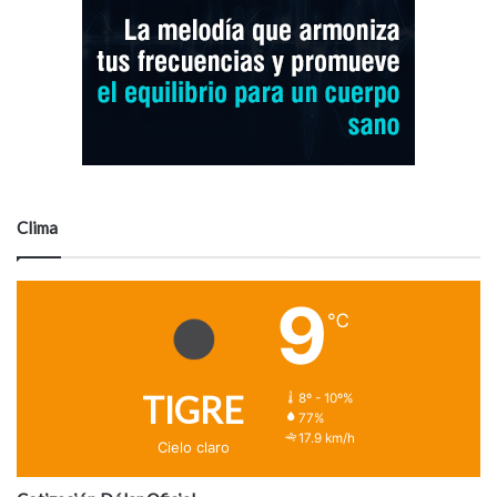
Clima
9
℃
TIGRE
8º - 10º%
77%
17.9 km/h
Cielo claro