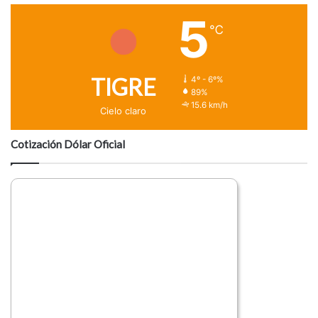
5
℃
TIGRE
4º - 6º%
89%
15.6 km/h
Cielo claro
Cotización Dólar Oficial