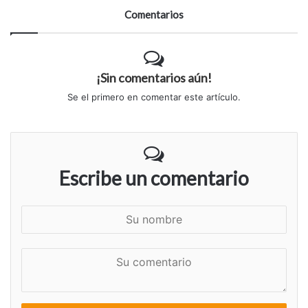
Comentarios
¡Sin comentarios aún!
Se el primero en comentar este artículo.
Escribe un comentario
S
u
n
S
o
u
m
c
b
o
r