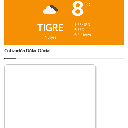
8
℃
TIGRE
7º - 8º%
85%
3.2 km/h
Nubes
Cotización Dólar Oficial