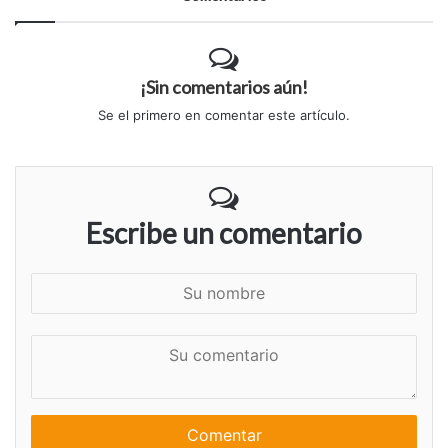
¡Sin comentarios aún!
Se el primero en comentar este artículo.
Escribe un comentario
S
u
n
S
o
u
m
c
b
o
r
m
e