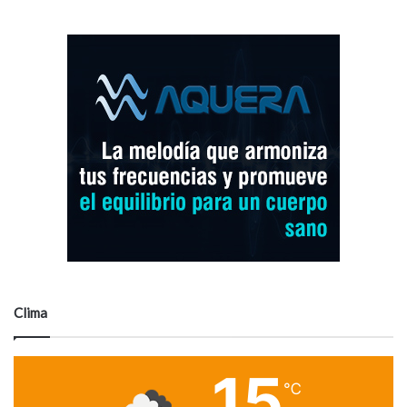
Clima
15
℃