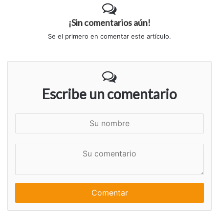
¡Sin comentarios aún!
Se el primero en comentar este artículo.
Escribe un comentario
S
u
n
S
o
u
m
c
b
o
r
m
e
e
n