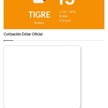
TIGRE
14º - 16º%
89%
9 km/h
Nubes
Cotización Dólar Oficial