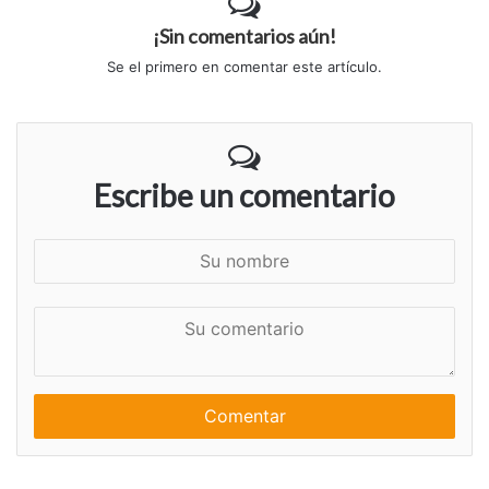
¡Sin comentarios aún!
Se el primero en comentar este artículo.
Escribe un comentario
S
u
n
S
o
u
m
c
b
o
r
m
e
e
n
t